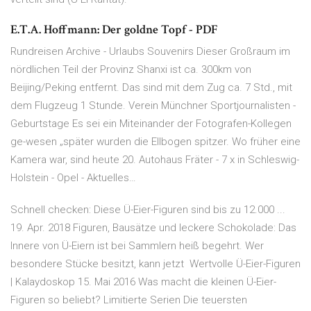
E.T.A. Hoffmann: Der goldne Topf - PDF
Rundreisen Archive - Urlaubs Souvenirs Dieser Großraum im
nördlichen Teil der Provinz Shanxi ist ca. 300km von
Beijing/Peking entfernt. Das sind mit dem Zug ca. 7 Std., mit
dem Flugzeug 1 Stunde. Verein Münchner Sportjournalisten -
Geburtstage Es sei ein Miteinander der Fotografen-Kollegen
ge-wesen „später wurden die Ellbogen spitzer. Wo früher eine
Kamera war, sind heute 20. Autohaus Fräter - 7 x in Schleswig-
Holstein - Opel - Aktuelles…
Schnell checken: Diese Ü-Eier-Figuren sind bis zu 12.000 ...
19. Apr. 2018 Figuren, Bausätze und leckere Schokolade: Das
Innere von Ü-Eiern ist bei Sammlern heiß begehrt. Wer
besondere Stücke besitzt, kann jetzt Wertvolle Ü-Eier-Figuren
| Kalaydoskop 15. Mai 2016 Was macht die kleinen Ü-Eier-
Figuren so beliebt? Limitierte Serien Die teuersten