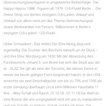
Überraschungseierfiguren in umgekehrter Reihenfolge: Die
Happy Hippos 1988 - Figuren ab 1979 - Ü-Ei-Punkt Berlin ... Der
Online Shop von Berlins einzigem Ü-Ei-Laden. Ankauf und
Verkauf von allem rund um das Thema Überraschungsei
sowie Werbeartikel von Ferrero. Willkommen in Berlin´s
einzigem Ü-Ei-Laden! - Ü-Ei-Punkt ...
Ulrike Schweikert - Das Antlitz Der Ehre Mutig, klug und
eigenwillig: Die Tochter des Bischofs kämpft um ihr Glück –
und ihre Ehre Würzburg um 1430: Mit der Absetzung des
Fürstbischofs Johann II. von Brunn hat sich die Stadt aus der
ei... GLAZ Sie gilt als eine der Sitcoms, die dieses Genre in
seiner bis heute gültigen Form begründet haben. In den USA
erreichte sie eine Einschaltquote von bis zu 73% und 1956 als
erste Sendung überhaupt circa zehn Millionen Haushalte.11
Ihre… Alles Schall und Rauch: 01.10.18 - 01.11.18 Die Welt ist
eine Illusion die uns vorgegaukelt wird um uns zu manipulieren
und wie Schafe zu treiben. Schall und Rauch eben. Die